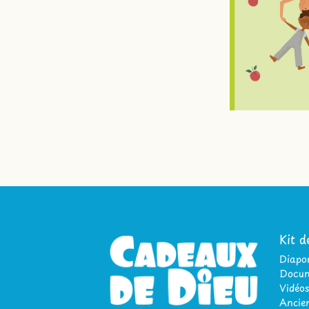
Kit d
Diap
Docum
Vidéos
Ancien