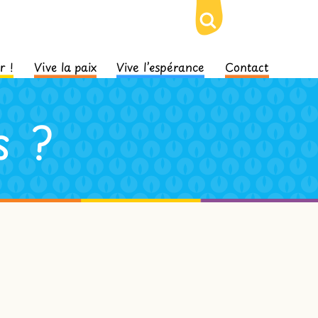
r !
Vive la paix
Vive l’espérance
Contact
s ?