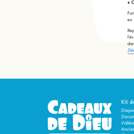
« C
Fon
en 
Rep
l’é
dan
Déc
Kit d
Diap
Docum
Vidéos
Ancien