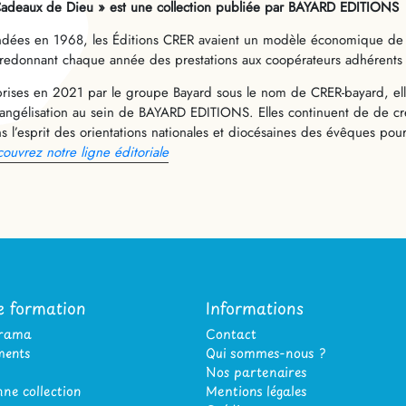
adeaux de Dieu » est une collection publiée par BAYARD EDITIONS
dées en 1968, les Éditions CRER avaient un modèle économique de 
redonnant chaque année des prestations aux coopérateurs adhérents
rises en 2021 par le groupe Bayard sous le nom de CRER-bayard, elle
vangélisation au sein de BAYARD EDITIONS. Elles continuent de de cré
s l’esprit des orientations nationales et diocésaines des évêques pou
ouvrez notre ligne éditoriale
e formation
Informations
orama
Contact
ents
Qui sommes-nous ?
Nos partenaires
ne collection
Mentions légales