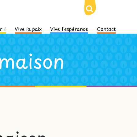
r !
Vive la paix
Vive l’espérance
Contact
 maison