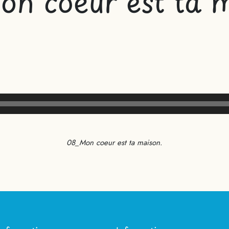
n coeur est ta 
Lecteur
audio
08_Mon coeur est ta maison
.