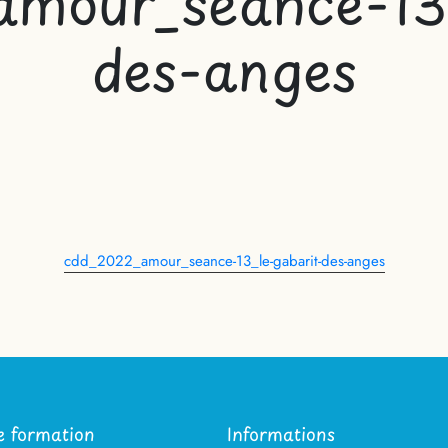
mour_seance-13_
des-anges
cdd_2022_amour_seance-13_le-gabarit-des-anges
e formation
Informations