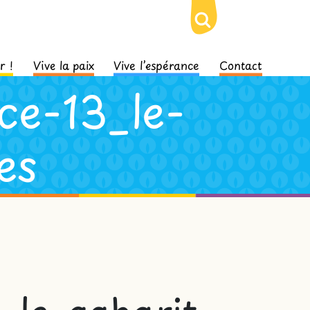
r !
Vive la paix
Vive l’espérance
Contact
e-13_le-
es