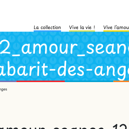
La collection
Vive la vie !
Vive l’amou
2_amour_seanc
abarit-des-ang
nges