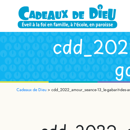
cdd_202
g
Cadeaux de Dieu
>
cdd_2022_amour_seance-13_le-gabarit-des-a