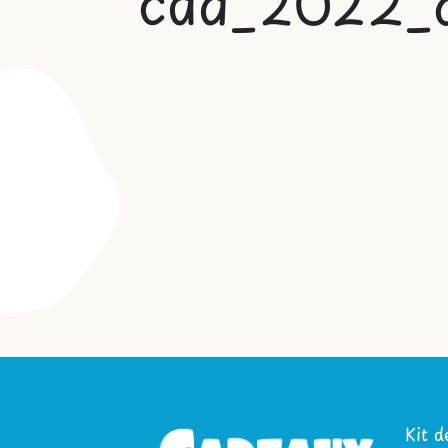
cdd_2022_a
Kit d