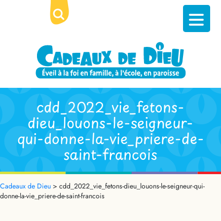
cdd_2022_vie_fetons-
dieu_louons-le-seigneur-
qui-donne-la-vie_priere-de-
saint-francois
Cadeaux de Dieu
>
cdd_2022_vie_fetons-dieu_louons-le-seigneur-qui-
donne-la-vie_priere-de-saint-francois