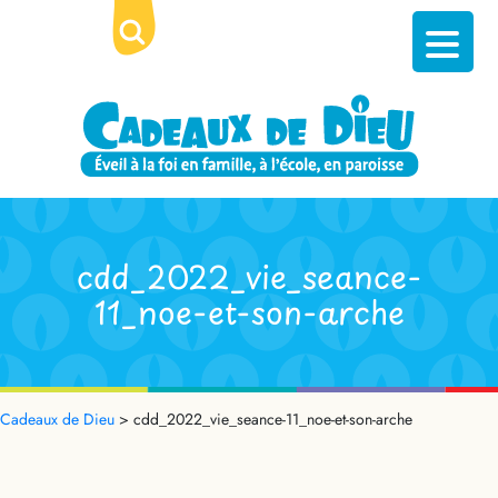
cdd_2022_vie_seance-
11_noe-et-son-arche
Cadeaux de Dieu
>
cdd_2022_vie_seance-11_noe-et-son-arche