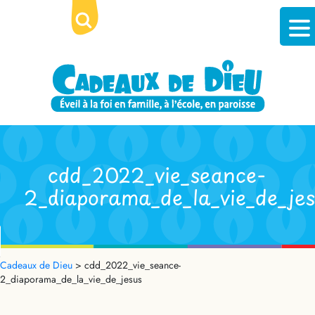
cdd_2022_vie_seance-
2_diaporama_de_la_vie_de_jes
Cadeaux de Dieu
>
cdd_2022_vie_seance-
2_diaporama_de_la_vie_de_jesus