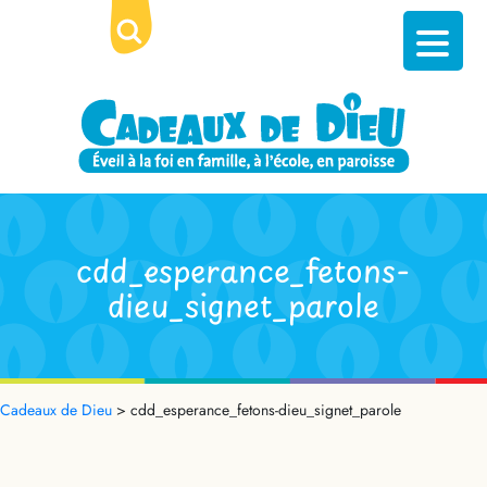
cdd_esperance_fetons-
dieu_signet_parole
Cadeaux de Dieu
>
cdd_esperance_fetons-dieu_signet_parole