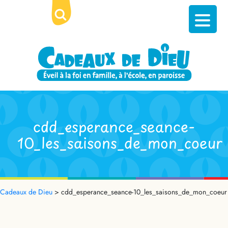
cdd_esperance_seance-
10_les_saisons_de_mon_coeur
Cadeaux de Dieu
>
cdd_esperance_seance-10_les_saisons_de_mon_coeur