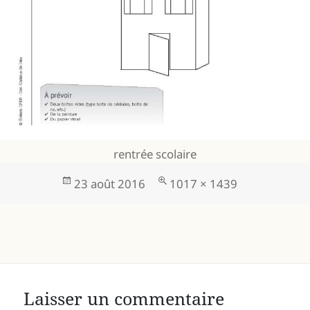
rentrée scolaire
Publié
Taille
23 août 2016
1017 × 1439
le
réelle
Laisser un commentaire