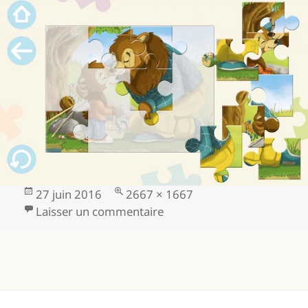
Publié
Taille
27 juin 2016
2667 × 1667
le
réelle
sur cadeaux-de-dieu_jeux-b
Laisser un commentaire