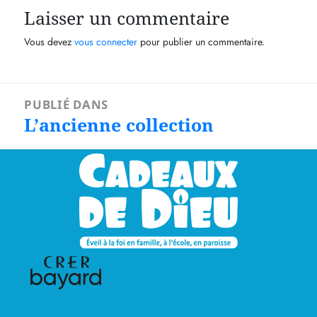
Laisser un commentaire
Vous devez
vous connecter
pour publier un commentaire.
Navigation
PUBLIÉ DANS
de
L’ancienne collection
l’article