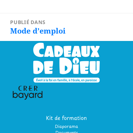
Navigation
PUBLIÉ DANS
de
Mode d’emploi
l’article
Kit de formation
Diaporama
Documents