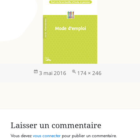
Publié
Taille
3 mai 2016
174 × 246
le
réelle
Laisser un commentaire
Vous devez
vous connecter
pour publier un commentaire.