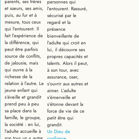
parents, ses frères
personnes qui
et sœurs, ses amis,
l’entourent. Rassuré,
puis, au fur et à
sécurisé par le
mesure, tous ceux
regard et la
qui l’entourent. Il
présence
fait l’expérience de
bienveillante de
la différence, qui
l’adulte qui croit en
peut être parfois
lui, il découvre ses
source de conflits,
propres capacités et
de jalousie, mais
talents. Alors il peut,
qui ouvre à la
à son tour, avec
richesse de la
assurance, oser,
relation à l’autre. Le
s’ouvrir aux autres et
jeune enfant qui
aimer. L’adulte
s’éveille et grandit
s’émerveille et
prend peu à peu
s’étonne devant la
sa place dans la
force de vie de ce
famille, le groupe,
petit être qui
la société : en lui,
grandit.
l’adulte accueille à
Un Dieu de
son tour un « autre
confiance