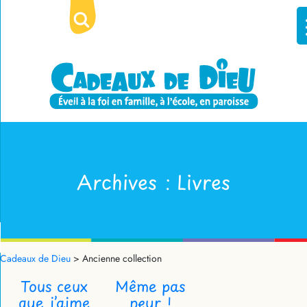
Archives :
Livres
Cadeaux de Dieu
>
Ancienne collection
Tous ceux
Même pas
que j’aime
peur !