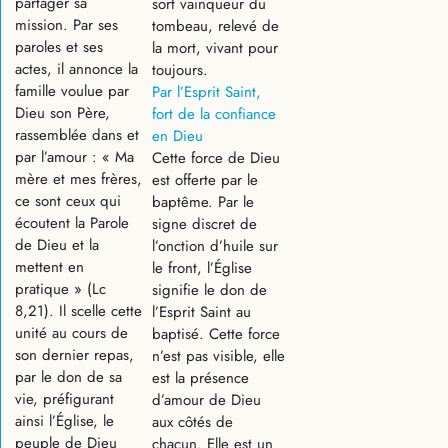
partager sa
sort vainqueur du
mission. Par ses
tombeau, relevé de
paroles et ses
la mort, vivant pour
actes, il annonce la
toujours.
famille voulue par
Par l’Esprit Saint,
Dieu son Père,
fort de la confiance
rassemblée dans et
en Dieu
par l’amour : « Ma
Cette force de Dieu
mère et mes frères,
est offerte par le
ce sont ceux qui
baptême. Par le
écoutent la Parole
signe discret de
de Dieu et la
l’onction d’huile sur
mettent en
le front, l’Église
pratique » (Lc
signifie le don de
8,21). Il scelle cette
l’Esprit Saint au
unité au cours de
baptisé. Cette force
son dernier repas,
n’est pas visible, elle
par le don de sa
est la présence
vie, préfigurant
d’amour de Dieu
ainsi l’Église, le
aux côtés de
peuple de Dieu
chacun. Elle est un