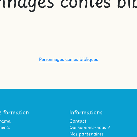
nnages contes bib
Personnages contes bibliques
e formation
Informations
orama
Contact
ents
Qui sommes-nous ?
Nos partenaires