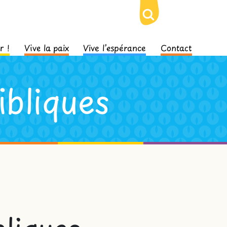
r !
Vive la paix
Vive l’espérance
Contact
bliques