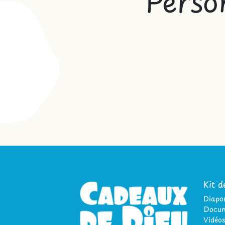
Perso
Kit d
Diap
Docum
Vidéos