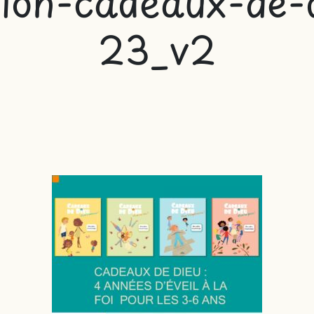
ation-cadeaux-de-
23_v2