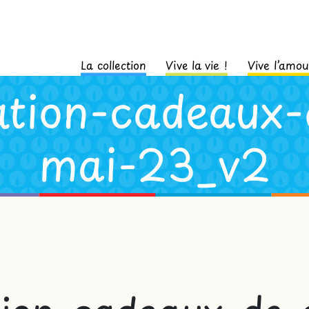
La collection
Vive la vie !
Vive l’amou
tation-cadeaux-
mai-23_v2