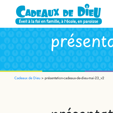
présen
Cadeaux de Dieu
>
présentation-cadeaux-de-dieu-mai-23_v2