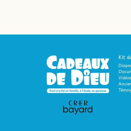
Kit d
Diap
Docum
Vidéos
Ancien
Témoi