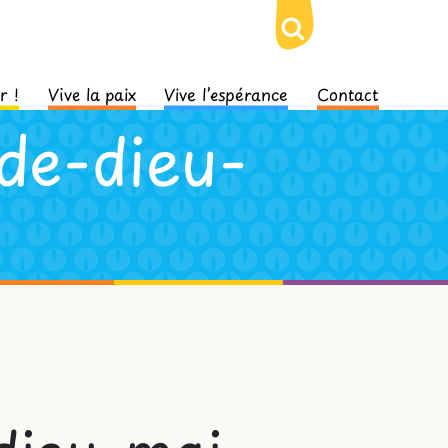
r !
Vive la paix
Vive l’espérance
Contact
de-dieu-