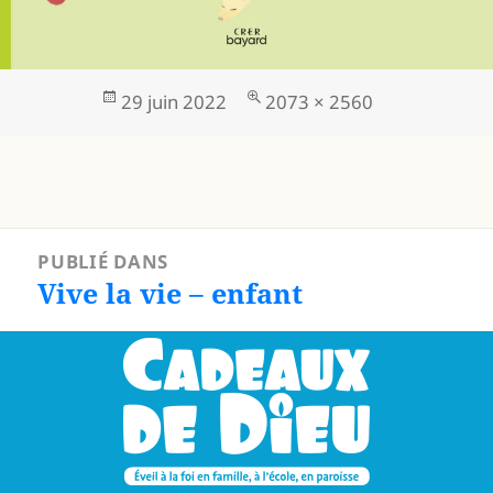
Publié
Taille
29 juin 2022
2073 × 2560
le
réelle
Navigation
PUBLIÉ DANS
de
Vive la vie – enfant
l’article